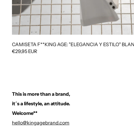
CAMISETA F**KING AGE: "ELEGANCIA Y ESTILO" BL
€29,95 EUR
This is more than a brand,
it´s a lifestyle, an attitude.
Welcome**
hello@kingagebrand.com