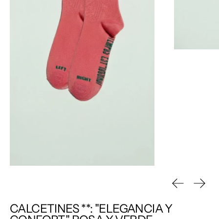
Diapositiva
Sigui
CALCETINES **: "ELEGANCIA Y