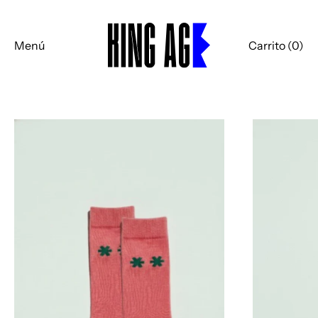
Menú
Carrito (
0
)