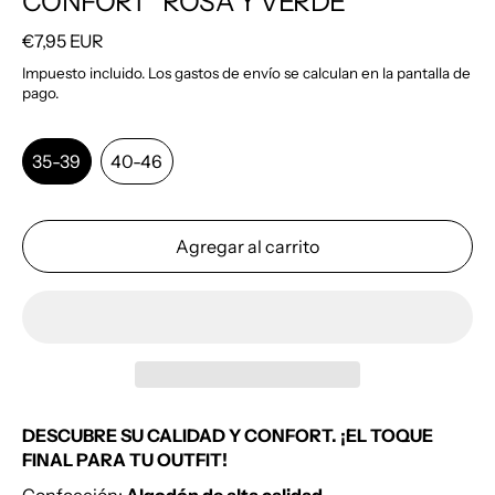
CONFORT" ROSA Y VERDE
Precio habitual
€7,95 EUR
Impuesto incluido. Los
gastos de envío
se calculan en la pantalla de
pago.
Talla:
35-39
35-39
40-46
Agregar al carrito
DESCUBRE SU CALIDAD Y CONFORT. ¡EL TOQUE
FINAL PARA TU OUTFIT!