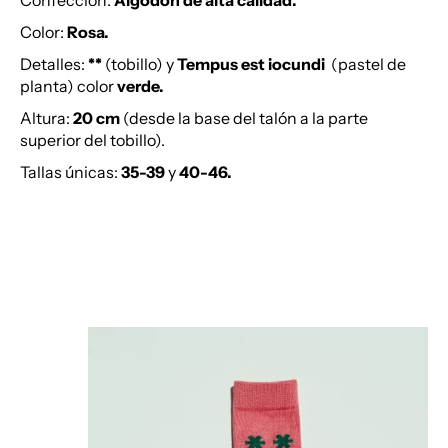
Confección:
Algodón de alta calidad
.
Color:
Rosa.
Detalles:
**
(tobillo)
y
Tempus est iocundi
(pastel de
planta)
color
verde
.
Altura:
20 cm
(desde la base del talón a la parte
superior del tobillo).
Tallas únicas:
35-39
y
40-46.