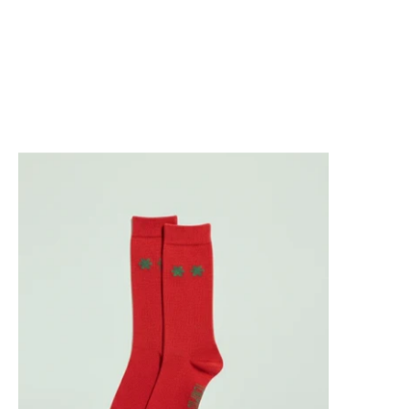
CALCETINES **: "ELEGANCIA Y CONFORT" ROJO Y VER