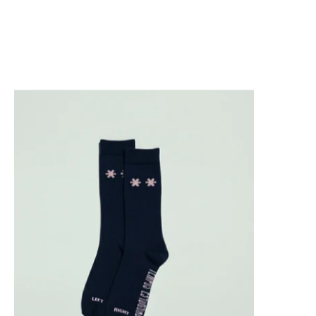
CALCETINES **: "ELEGANCIA Y CONFORT" AZUL MARIN